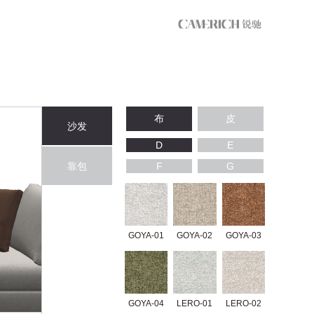
布
皮
沙发
D
E
靠包
F
G
GOYA-01
GOYA-02
GOYA-03
GOYA-04
LERO-01
LERO-02