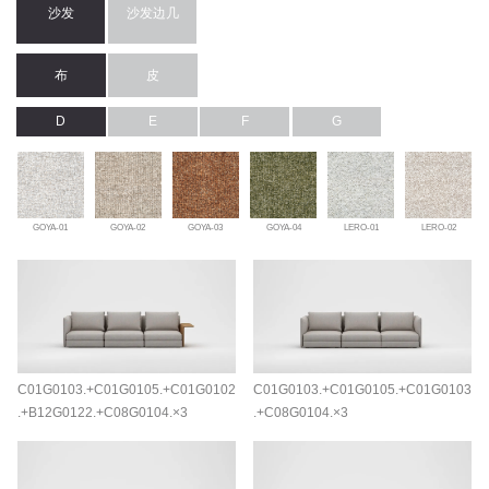
沙发
沙发边几
布
皮
D
E
F
G
GOYA-01
GOYA-02
GOYA-03
GOYA-04
LERO-01
LERO-02
C01G0103.+C01G0105.+C01G0102
C01G0103.+C01G0105.+C01G0103
.+B12G0122.+C08G0104.×3
.+C08G0104.×3