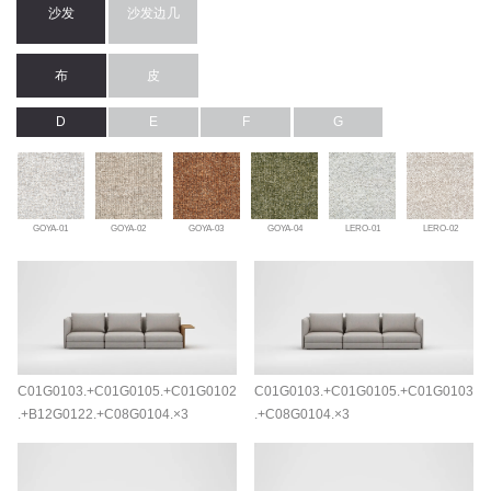
沙发
沙发边几
布
皮
D
E
F
G
GOYA-01
GOYA-02
GOYA-03
GOYA-04
LERO-01
LERO-02
C01G0103.+C01G0105.+C01G0102
C01G0103.+C01G0105.+C01G0103
.+B12G0122.+C08G0104.×3
.+C08G0104.×3