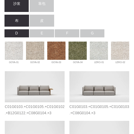
沙发
靠包
布
皮
D
E
F
G
GOYA-01
GOYA-02
GOYA-03
GOYA-04
LERO-01
LERO-02
C01G0103.+C01G0105.+C01G0102
C01G0103.+C01G0105.+C01G0103
.+B12G0122.+C08G0104.×3
.+C08G0104.×3