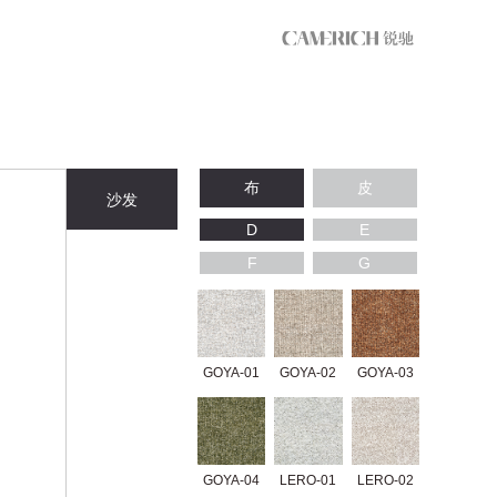
布
皮
沙发
D
E
F
G
GOYA-01
GOYA-02
GOYA-03
GOYA-04
LERO-01
LERO-02