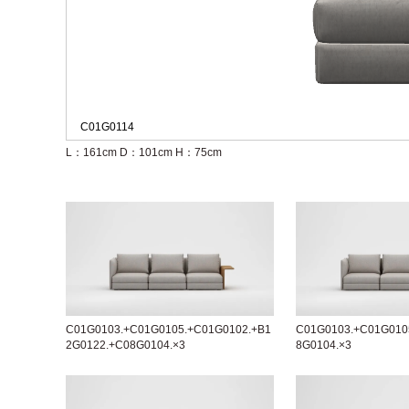
C01G0114
L：161cm
D：101cm
H：75cm
C01G0103.+C01G0105.+C01G0102.+B1
C01G0103.+C01G010
2G0122.+C08G0104.×3
8G0104.×3