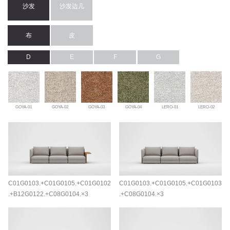
沙发
沙发边几
布
皮
D
E
F
G
GOYA-01
GOYA-02
GOYA-03
GOYA-04
LERO-01
LERO-02
C01G0103.+C01G0105.+C01G0102
C01G0103.+C01G0105.+C01G0103
.+B12G0122.+C08G0104.×3
.+C08G0104.×3