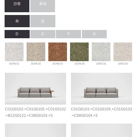
沙发
靠包
布
皮
D
E
F
G
GOYA-01
GOYA-02
GOYA-03
GOYA-04
LERO-01
LERO-02
C01G0103.+C01G0105.+C01G0102
C01G0103.+C01G0105.+C01G0103
.+B12G0122.+C08G0104.×3
.+C08G0104.×3