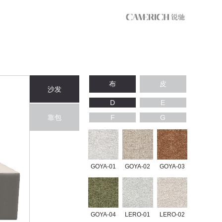
布
皮
沙发
D
E
靠包
F
G
GOYA-01
GOYA-02
GOYA-03
GOYA-04
LERO-01
LERO-02