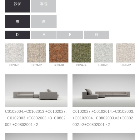
沙发
靠包
布
皮
D
E
F
G
GOYA-01
GOYA-02
GOYA-03
GOYA-04
LERO-01
LERO-02
C0102004.+C0102013.+C0102027.
C0102027.+C0102014.+C0102003.
+C0102003.+C0802003.×3+C0802
+C0102004.+C0802003.×2+C0802
002.+C0802001.×2
002.×2+C0802001.×2