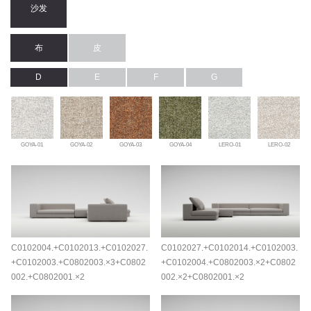
沙发
布
皮
D
E
F
G
GOYA-01
GOYA-02
GOYA-03
GOYA-04
LERO-01
LERO-02
C0102004.+C0102013.+C0102027.
C0102027.+C0102014.+C0102003.
+C0102003.+C0802003.×3+C0802
+C0102004.+C0802003.×2+C0802
002.+C0802001.×2
002.×2+C0802001.×2