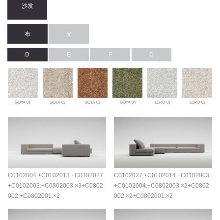
沙发
布
皮
D
E
F
G
GOYA-01
GOYA-02
GOYA-03
GOYA-04
LERO-01
LERO-02
C0102004.+C0102013.+C0102027.
C0102027.+C0102014.+C0102003.
+C0102003.+C0802003.×3+C0802
+C0102004.+C0802003.×2+C0802
002.+C0802001.×2
002.×2+C0802001.×2