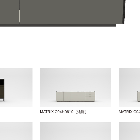
MATRIX C04H0810（矮腿）
MATRIX C