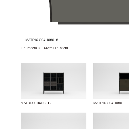
MATRIX C04H08018
L：153cm
D：44cm
H：78cm
MATRIX C04H0812.
MATRIX C04H08011