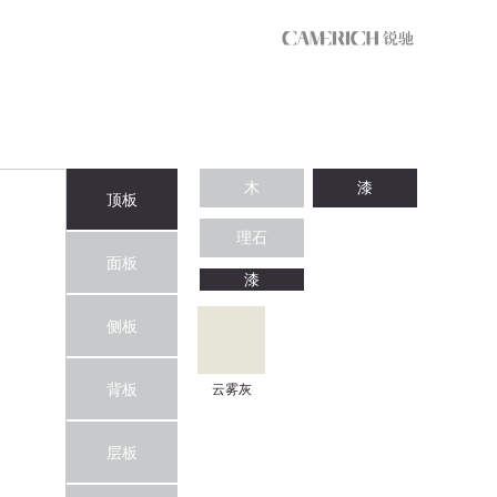
木
漆
顶板
理石
面板
漆
侧板
背板
云雾灰
层板