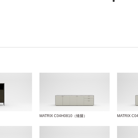
MATRIX C04H0810（矮腿）
MATRIX C