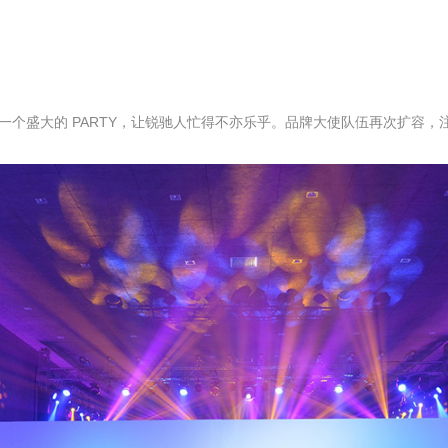
一个盛大的 PARTY，让锐驰人忙得不亦乐乎。品牌大使队伍再次扩容，