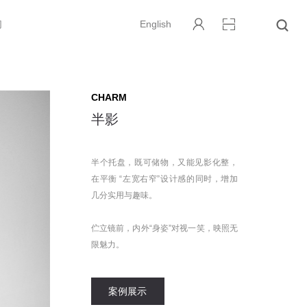
们
English
CHARM
半影
半个托盘，既可储物，又能见影化整，
在平衡 “左宽右窄”设计感的同时，增加
几分实用与趣味。
伫立镜前，内外“身姿”对视一笑，映照无
限魅力。
案例展示