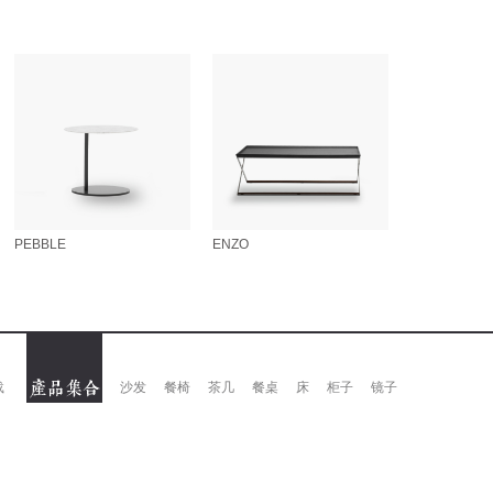
PEBBLE
ENZO
载
沙发
餐椅
茶几
餐桌
床
柜子
镜子