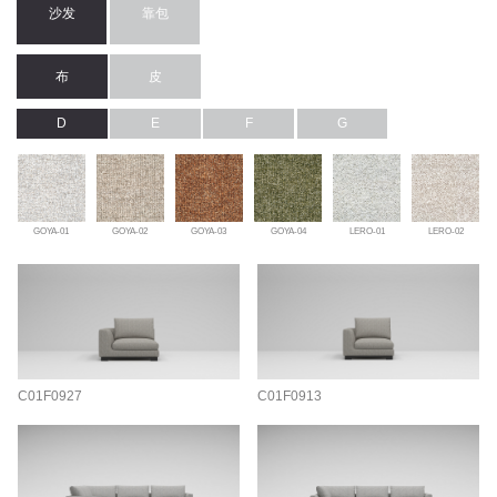
沙发
靠包
布
皮
D
E
F
G
GOYA-01
GOYA-02
GOYA-03
GOYA-04
LERO-01
LERO-02
C01F0927
C01F0913