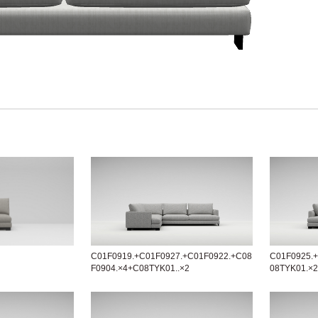
C01F0919.+C01F0927.+C01F0922.+C08
C01F0925.
F0904.×4+C08TYK01..×2
08TYK01.×2