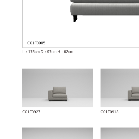
C01F0905
L：175cm
D：97cm
H：62cm
C01F0927
C01F0913