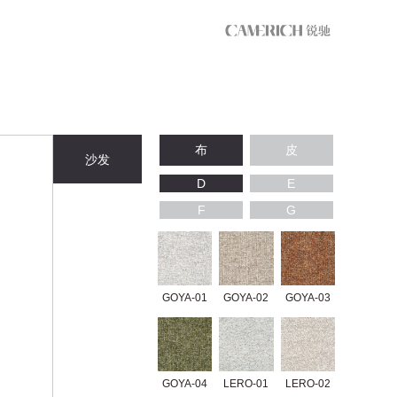
布
皮
沙发
D
E
F
G
GOYA-01
GOYA-02
GOYA-03
GOYA-04
LERO-01
LERO-02