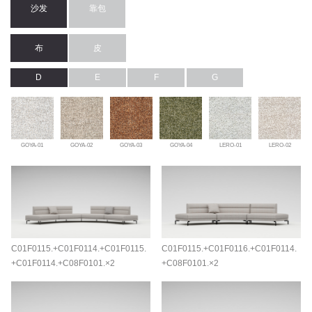
沙发
靠包
布
皮
D
E
F
G
GOYA-01
GOYA-02
GOYA-03
GOYA-04
LERO-01
LERO-02
C01F0115.+C01F0114.+C01F0115.
C01F0115.+C01F0116.+C01F0114.
+C01F0114.+C08F0101.×2
+C08F0101.×2