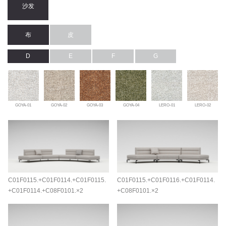
沙发
布
皮
D
E
F
G
GOYA-01
GOYA-02
GOYA-03
GOYA-04
LERO-01
LERO-02
C01F0115.+C01F0114.+C01F0115.
C01F0115.+C01F0116.+C01F0114.
+C01F0114.+C08F0101.×2
+C08F0101.×2