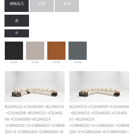
储物边几
沙发
靠包
皮
P
FU-02
FU-03
FU-05
FU-06
B12H0213.+C01H0205.+B12H0214
B12H0213.+C01H0205.+C01H0204
.+C01H0208.+B12H0211.+C01H02
.+B12H0211.+C01H0203.+C01H02
04.+C01H0209.+B12H0214.
07.+B12H0214.
+C08H0202.×2+C08H0207.+C08H0
+C08H0202.×2+C08H0207.+C08H0
203.×2.+C08H0204.+C08H0203.×4.
203.×2+C08H0204.×5+C08H0208.+