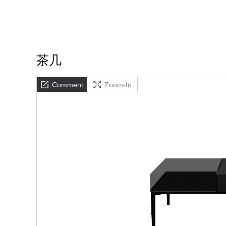
茶几
Comment
Zoom-In