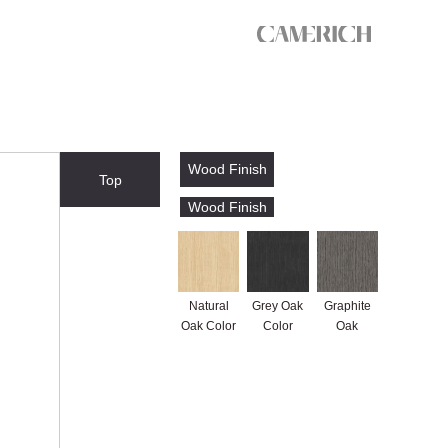
Wood Finish
Top
Wood Finish
Natural
Grey Oak
Graphite
Oak Color
Color
Oak