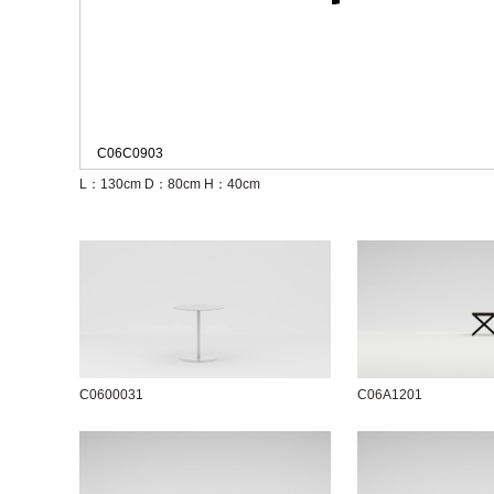
C06C0903
L：130cm
D：80cm
H：40cm
C0600031
C06A1201