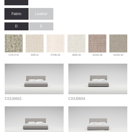
Fabric
Leather
D
E
COCO-01
3335-01
07238-2A
A646-2A
A1416-2B
A1416-2D
C03J0602.
C03J0604.