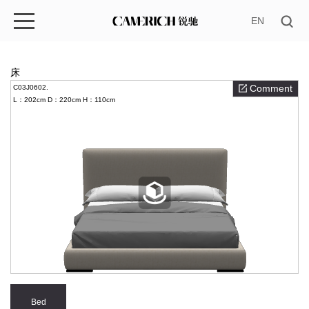
EN
床
Comment
C03J0602.
L：202cm
D：220cm
H：110cm
Bed